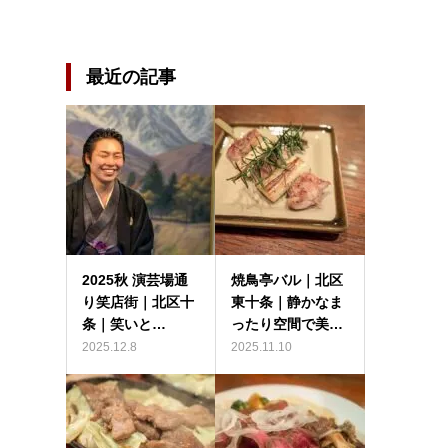
最近の記事
2025秋 演芸場通
焼鳥亭バル｜北区
り笑店街｜北区十
東十条｜静かなま
条｜笑いと…
ったり空間で美…
2025.12.8
2025.11.10