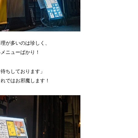
料理が多いのは珍しく、
いメニューばかり！
お待ちしております」
それではお邪魔します！