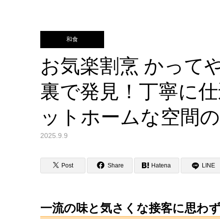
和食
お気楽割烹 かって
裏で発見！丁寧に仕
ットホームな空間
2025.9.9
Post
Share
Hatena
LINE
一流の味と気さくな接客に思わ