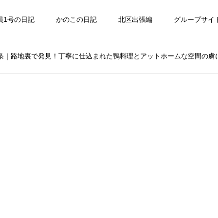
員1号の日記
かのこの日記
北区出張編
グループサイ
十条｜路地裏で発見！丁寧に仕込まれた鴨料理とアットホームな空間の虜