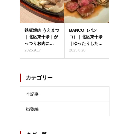
鉄板焼肉 うえまつ
BANCO（バン
｜北区東十条｜が
コ）｜北区東十条
っつりお肉に…
｜ゆったりした…
2025.9.17
2025.8.20
カテゴリー
全記事
出張編