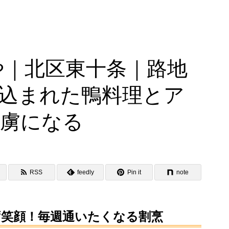
や｜北区東十条｜路地
込まれた鴨料理とア
の虜になる
RSS
feedly
Pin it
note
ず笑顔！毎週通いたくなる割烹