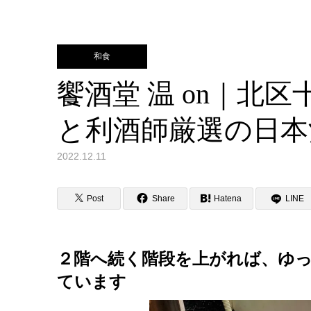
和食
饗酒堂 温 on｜北
と利酒師厳選の日本
2022.12.11
Post
Share
Hatena
LINE
２階へ続く階段を上がれば、ゆ
ています