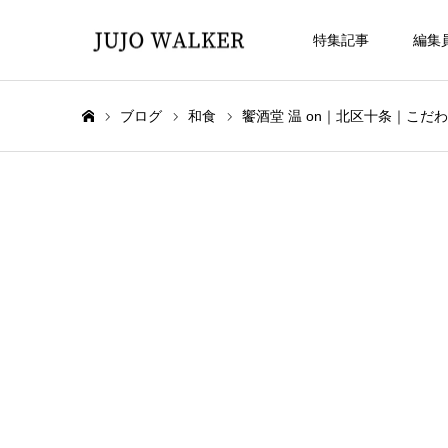
特集記事
編集
ブログ
和食
饗酒堂 温 on｜北区十条｜こ
ホーム