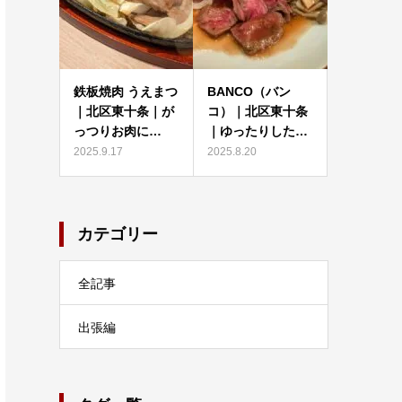
鉄板焼肉 うえまつ
BANCO（バン
｜北区東十条｜が
コ）｜北区東十条
っつりお肉に…
｜ゆったりした…
2025.9.17
2025.8.20
カテゴリー
全記事
出張編