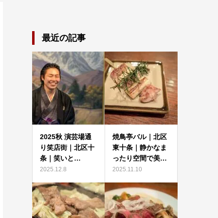
最近の記事
2025秋 演芸場通
焼鳥亭バル｜北区
り笑店街｜北区十
東十条｜静かなま
条｜笑いと…
ったり空間で美…
2025.12.8
2025.11.10