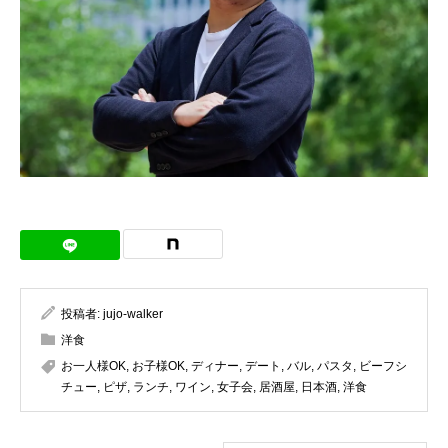
投稿者:
jujo-walker
洋食
お一人様OK
,
お子様OK
,
ディナー
,
デート
,
バル
,
パスタ
,
ビーフシ
チュー
,
ピザ
,
ランチ
,
ワイン
,
女子会
,
居酒屋
,
日本酒
,
洋食