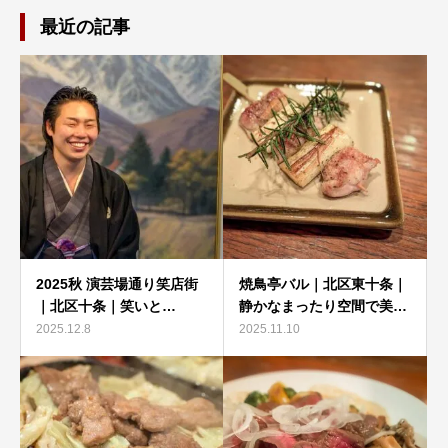
最近の記事
2025秋 演芸場通り笑店街
焼鳥亭バル｜北区東十条｜
｜北区十条｜笑いと…
静かなまったり空間で美…
2025.12.8
2025.11.10