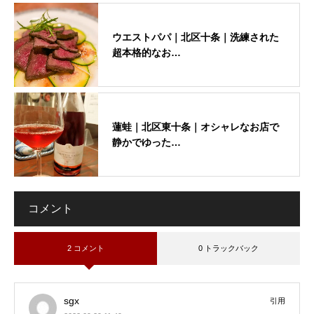
ウエストパパ｜北区十条｜洗練された
超本格的なお…
蓮蛙｜北区東十条｜オシャレなお店で
静かでゆった…
コメント
2 コメント
0 トラックバック
sgx
引用