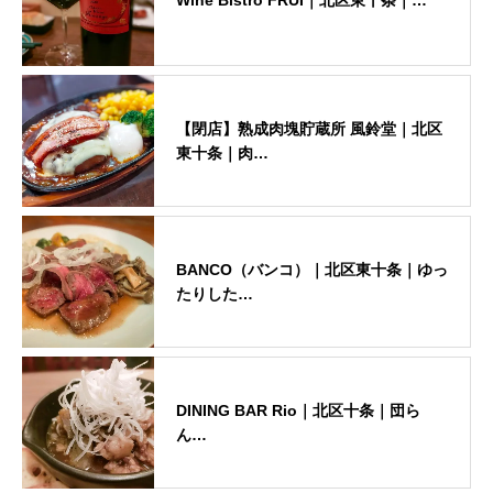
Wine Bistro FRUI｜北区東十条｜…
【閉店】熟成肉塊貯蔵所 風鈴堂｜北区
東十条｜肉…
BANCO（バンコ）｜北区東十条｜ゆっ
たりした…
DINING BAR Rio｜北区十条｜団ら
ん…