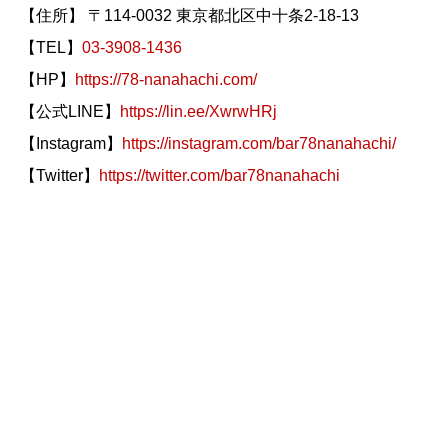
【住所】 〒114-0032 東京都北区中十条2-18-13
【TEL】
03-3908-1436
【HP】
https://78-nanahachi.com/
【公式LINE】
https://lin.ee/XwrwHRj
【Instagram】
https://instagram.com/bar78nanahachi/
【Twitter】
https://twitter.com/bar78nanahachi