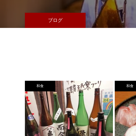
ブログ
和食
和食