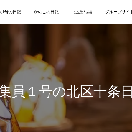
員1号の日記
かのこの日記
北区出張編
グループサイ
集員１号の北区十条