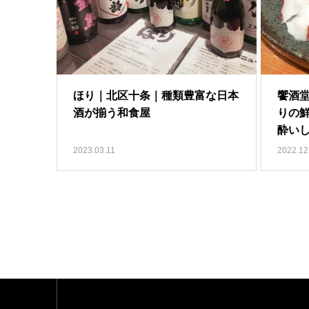
ほり｜北区十条｜種類豊富な日本
饗酒堂
酒が揃う和食屋
りの
酔い
2023.03.11
2022.12