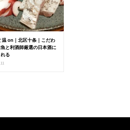
 温 on｜北区十条｜こだわ
鮮魚と利酒師厳選の日本酒に
しれる
.11