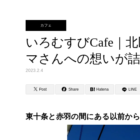
カフェ
いろむすびCafe｜
マさんへの想いが
2023.2.4
Post
Share
Hatena
LINE
東十条と赤羽の間にある以前か