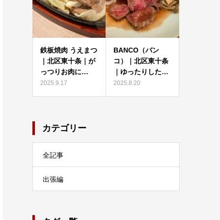
鉄板焼肉 うえまつ
BANCO（バン
｜北区東十条｜が
コ）｜北区東十条
っつりお肉に…
｜ゆったりした…
2025.9.17
2025.8.20
カテゴリー
全記事
出張編