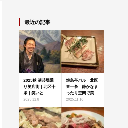
最近の記事
2025秋 演芸場通
焼鳥亭バル｜北区
り笑店街｜北区十
東十条｜静かなま
条｜笑いと…
ったり空間で美…
2025.12.8
2025.11.10