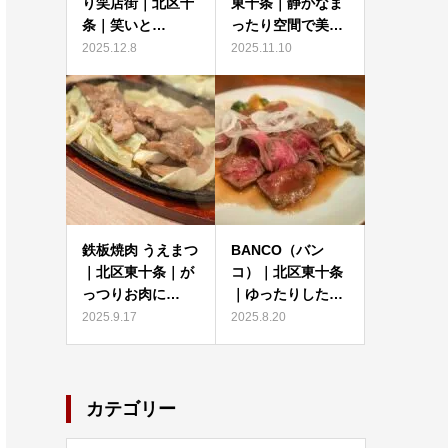
最近の記事
2025秋 演芸場通
焼鳥亭バル｜北区
り笑店街｜北区十
東十条｜静かなま
条｜笑いと…
ったり空間で美…
2025.12.8
2025.11.10