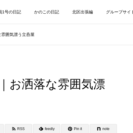
員1号の日記
かのこの日記
北区出張編
グループサイ
な雰囲気漂う立呑屋