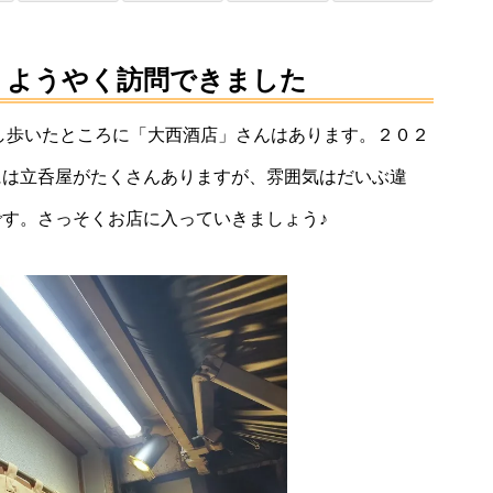
｜お洒落な雰囲気漂
RSS
feedly
Pin it
note
、ようやく訪問できました
し歩いたところに「大西酒店」さんはあります。２０２