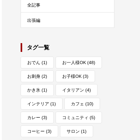
鉄板焼肉 うえまつ
BANCO（バン
｜北区東十条｜が
コ）｜北区東十条
っつりお肉に…
｜ゆったりした…
2025.9.17
2025.8.20
カテゴリー
全記事
出張編