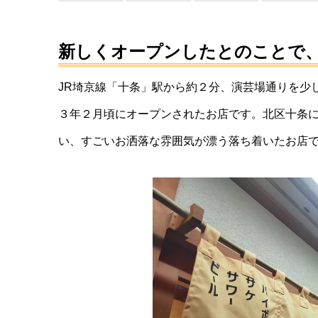
立呑屋
大西酒店｜北区十条
う立呑屋
2023.5.8
Post
Share
Hatena
LINE
新しくオープンしたとのことで
JR埼京線「十条」駅から約２分、演芸場通りを少