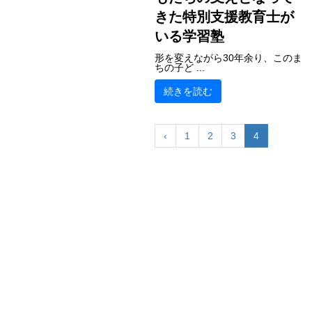
きた特別支援教育士が
いる学習塾
形を変えながら30年余り、このま
ちの子ど ...
続きを読む
‹
1
2
3
4