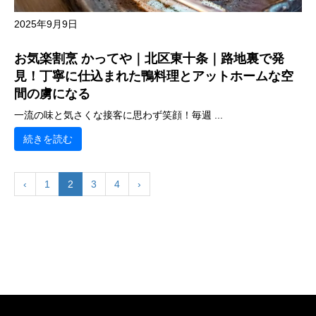
2025年9月9日
お気楽割烹 かってや｜北区東十条｜路地裏で発
見！丁寧に仕込まれた鴨料理とアットホームな空
間の虜になる
一流の味と気さくな接客に思わず笑顔！毎週 ...
続きを読む
‹
1
2
3
4
›