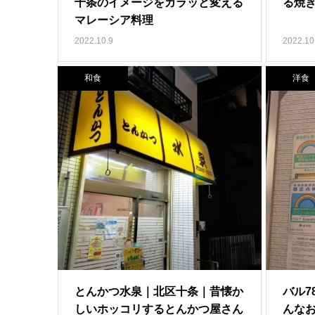
十条のイメージをガラッと変える
る焼
マレーシア料理
2022.10.9
2022.10
和食
洋食
とんかつ水泉｜北区十条｜昔懐か
バル7
しいホッコリするとんかつ屋さん
んな