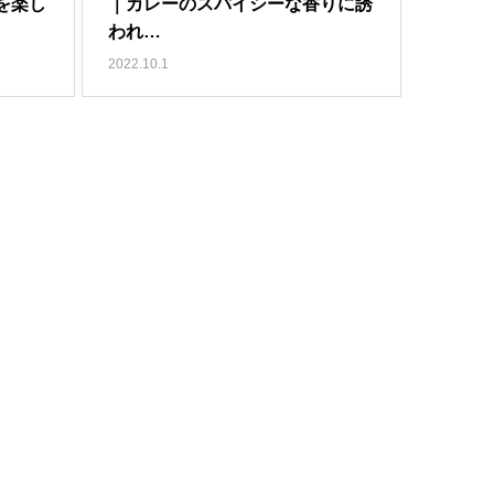
を楽し
｜カレーのスパイシーな香りに誘
われ…
2022.10.1