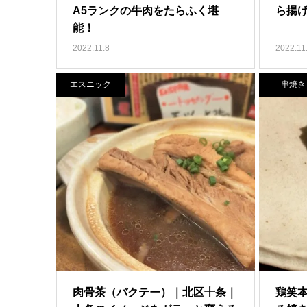
A5ランクの牛肉をたらふく堪
ら揚
能！
2022.11.8
2022.11
エスニック
串焼き
肉骨茶（バクテー）｜北区十条｜
鶏笑