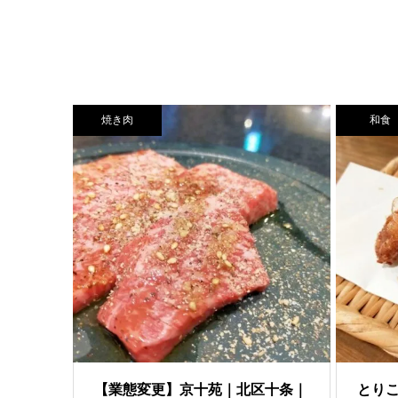
焼き肉
和食
【業態変更】京十苑｜北区十条｜
とり