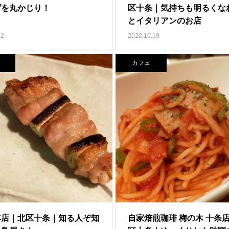
げを丸かじり！
区十条｜気持ちも明るくな
とイタリアンのお店
.2
2022.10.19
カフェ
本店｜北区十条｜知る人ぞ知
自家焙煎珈琲 梅の木 十条