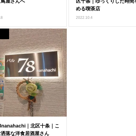
き鳥屋さんへ
区十条｜ゆっくりした時間
める喫茶店
.8
2022.10.4
8nanahachi｜北区十条｜こ
お洒落な洋食居酒屋さん