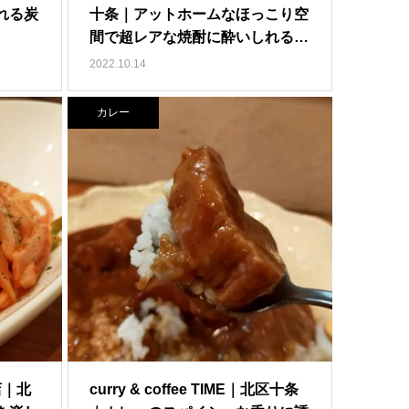
れる炭
十条｜アットホームなほっこり空
間で超レアな焼酎に酔いしれる…
2022.10.14
カレー
店｜北
curry & coffee TIME｜北区十条